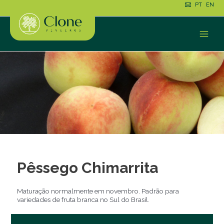
Ir
PT
EN
para
o
conteúdo
Main
Men
Pêssego Chimarrita
Maturação normalmente em novembro. Padrão para
variedades de fruta branca no Sul do Brasil.