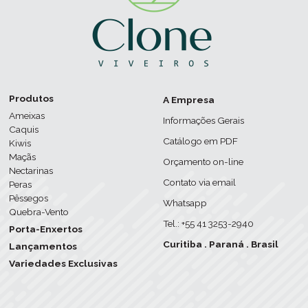
Produtos
A Empresa
Ameixas
Informações Gerais
Caquis
Catálogo em PDF
Kiwis
Maçãs
Orçamento on-line
Nectarinas
Contato via email
Peras
Pêssegos
Whatsapp
Quebra-Vento
Tel.: +55 41 3253-2940
Porta-Enxertos
Curitiba . Paraná . Brasil
Lançamentos
Variedades Exclusivas