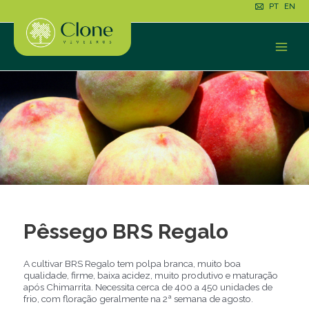
Ir
PT
EN
para
o
conteúdo
Main
Men
Pêssego BRS Regalo
A cultivar BRS Regalo tem polpa branca, muito boa
qualidade, firme, baixa acidez, muito produtivo e maturação
após Chimarrita. Necessita cerca de 400 a 450 unidades de
frio, com floração geralmente na 2ª semana de agosto.