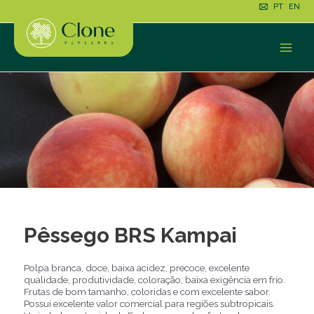
Ir
PT
EN
para
o
conteúdo
Main
Men
Pêssego BRS Kampai
Polpa branca, doce, baixa acidez, precoce, excelente
qualidade, produtividade, coloração, baixa exigência em frio.
Frutas de bom tamanho, coloridas e com excelente sabor.
Possui excelente valor comercial para regiões subtropicais.